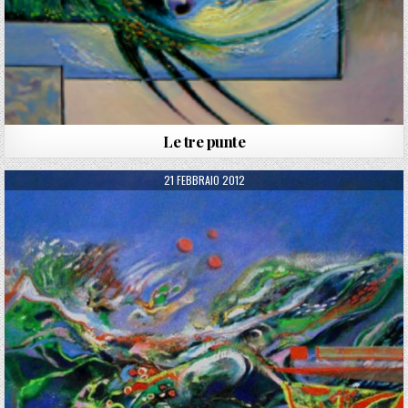
Le tre punte
PUBLISHED DATE:
21 FEBBRAIO 2012