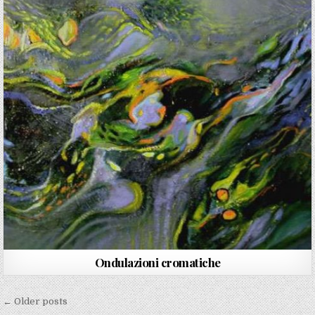
Ondulazioni cromatiche
Navigazione articoli
← Older posts