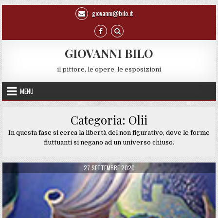
Skip to content
giovanni@bilo.it
GIOVANNI BILO
il pittore, le opere, le esposizioni
MENU
Categoria:
Olii
In questa fase si cerca la libertà del non figurativo, dove le forme
fluttuanti si negano ad un universo chiuso.
PUBLISHED DATE:
27 SETTEMBRE 2020