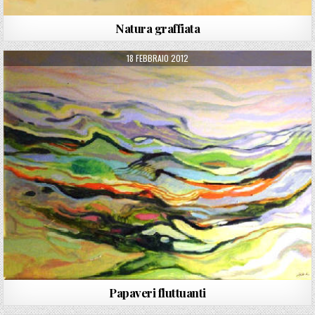
Natura graffiata
PUBLISHED DATE:
18 FEBBRAIO 2012
Papaveri fluttuanti