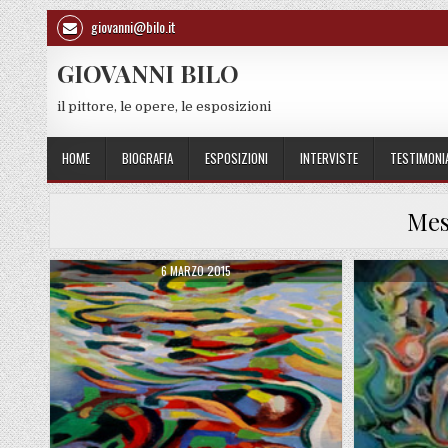
Skip to content
giovanni@bilo.it
GIOVANNI BILO
il pittore, le opere, le esposizioni
HOME
BIOGRAFIA
ESPOSIZIONI
INTERVISTE
TESTIMONI
Mes
PUBLISHED DATE:
6 MARZO 2015