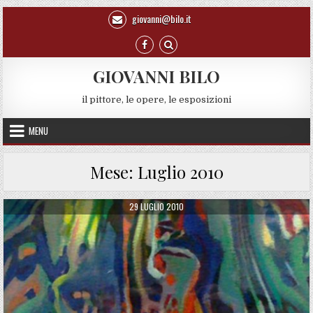
Skip to content
giovanni@bilo.it
GIOVANNI BILO
il pittore, le opere, le esposizioni
MENU
Mese:
Luglio 2010
PUBLISHED DATE:
29 LUGLIO 2010