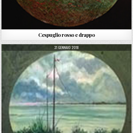
Cespuglio rosso e drappo
PUBLISHED DATE:
31 GENNAIO 2018