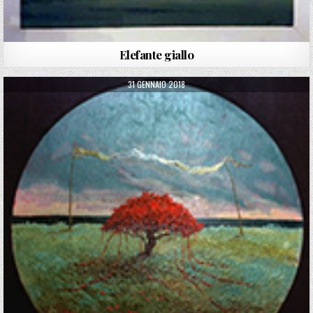
Elefante giallo
PUBLISHED DATE:
31 GENNAIO 2018