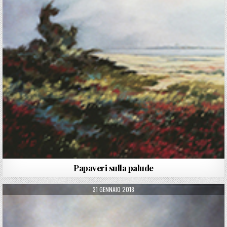
Papaveri sulla palude
PUBLISHED DATE:
31 GENNAIO 2018