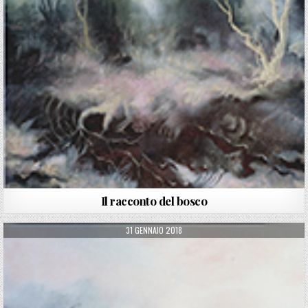
Il racconto del bosco
PUBLISHED DATE:
31 GENNAIO 2018