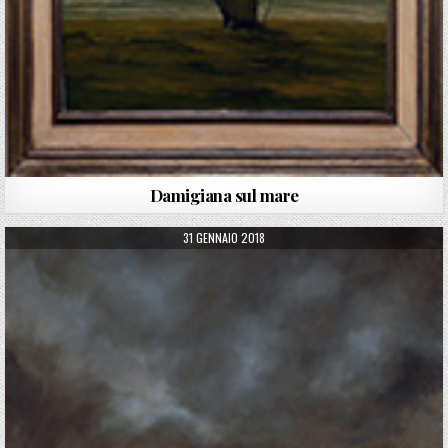
Damigiana sul mare
PUBLISHED DATE:
31 GENNAIO 2018