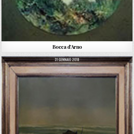
Bocca d’Arno
PUBLISHED DATE:
31 GENNAIO 2018