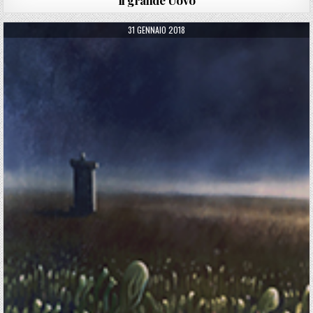
Il grande Uovo
PUBLISHED DATE:
31 GENNAIO 2018