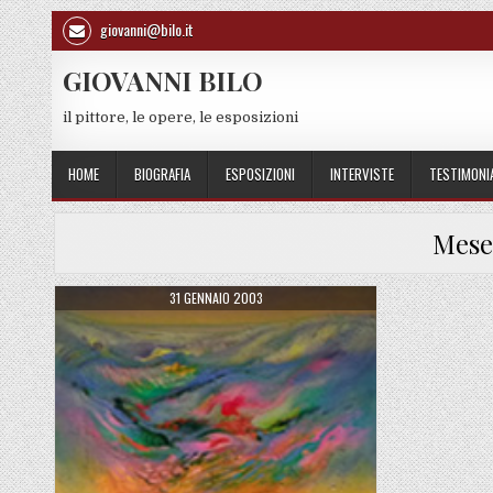
Skip to content
giovanni@bilo.it
GIOVANNI BILO
il pittore, le opere, le esposizioni
HOME
BIOGRAFIA
ESPOSIZIONI
INTERVISTE
TESTIMONI
Mese
PUBLISHED DATE:
31 GENNAIO 2003